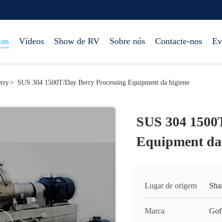
tos
Vídeos
Show de RV
Sobre nós
Contacte-nos
Ev
rry
>
SUS 304 1500T/Day Berry Processing Equipment da higiene
SUS 304 1500T
Equipment da 
Lugar de origem
Sha
Marca
Gof