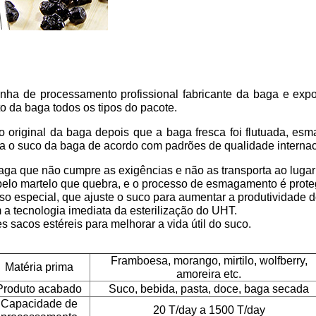
ha de processamento profissional fabricante da baga e expo
o da baga todos os tipos do pacote.
original da baga depois que a baga fresca foi flutuada, esmaga
 para o suco da baga de acordo com padrões de qualidade internac
baga que não cumpre as exigências e não as transporta ao lugar
elo martelo que quebra, e o processo de esmagamento é proteg
so especial, que ajuste o suco para aumentar a produtividade d
m a tecnologia imediata da esterilização do UHT.
sacos estéreis para melhorar a vida útil do suco.
Framboesa, morango, mirtilo, wolfberry,
Matéria prima
amoreira etc.
Produto acabado
Suco, bebida, pasta, doce, baga secada
Capacidade de
20 T/day a 1500 T/day