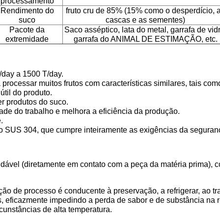
processamento
Rendimento do
fruto cru de 85% (15% como o desperdício, 
suco
cascas e as sementes)
Pacote da
Saco asséptico, lata do metal, garrafa de vidr
extremidade
garrafa do ANIMAL DE ESTIMAÇÃO, etc.
/day a 1500 T/day.
rocessar muitos frutos com características similares, tais com
til do produto.
er produtos do suco.
ade do trabalho e melhora a eficiência da produção.
.
 é o SUS 304, que cumpre inteiramente as exigências da seguran
xidável (diretamente em contato com a peça da matéria prima),
ação de processo é conducente à preservação, a refrigerar, ao t
, eficazmente impedindo a perda de sabor e de substância na r
cunstâncias de alta temperatura.