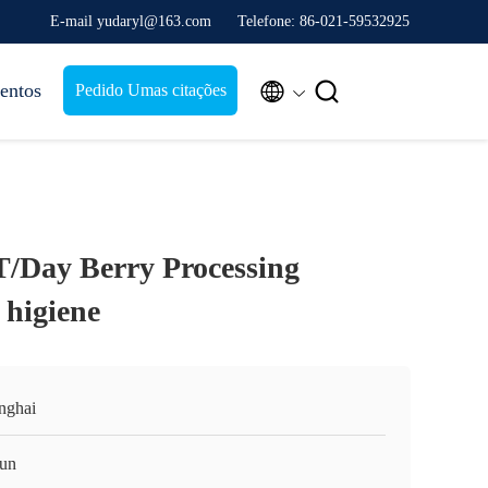
E-mail yudaryl@163.com
Telefone: 86-021-59532925


entos
Pedido Umas citações
/Day Berry Processing
higiene
nghai
un