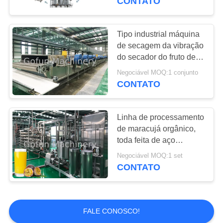
CONTATO
Tipo industrial máquina
de secagem da vibração
do secador do fruto de
High Tech
Negociável MOQ:1 conjunto
CONTATO
Linha de processamento
de maracujá orgânico,
toda feita de aço
inoxidável 304
Negociável MOQ:1 set
CONTATO
FALE CONOSCO!