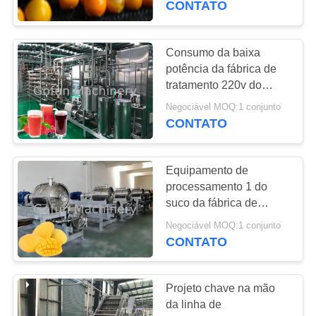
CONTATO
Consumo da baixa
potência da fábrica de
tratamento 220v do
mirtilo da indústria
Negociável MOQ:1 conjunto
alimentar
CONTATO
Equipamento de
processamento 1 do
suco da fábrica de
tratamento do suco da
Negociável MOQ:1 conjunto
manga da segurança -
CONTATO
de 20 toneladas pela
hora
Projeto chave na mão
da linha de