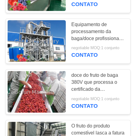
NÓS
do vácuo da baixa
CONTATO
temperatura
EXCURSÃO
Equipamento de
DA
processamento da
baga/doce profissionais
FÁBRICA
do fruto que processa a
negotiable MOQ:1 conjunto
maquinaria
CONTATO
CONTROLE
DA
doce do fruto de baga
QUALIDADE
380V que processa o
certificado da
maquinaria 20T/H
CONTACTE-
negotiable MOQ:1 conjunto
ISO9001
CONTATO
NOS
O fruto do produto
NOTÍCIA
comestível lasca a fatura