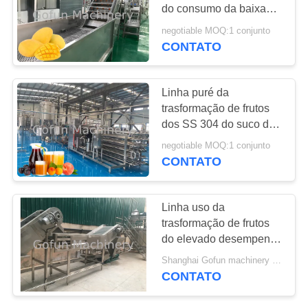
do consumo da baixa
CASOS
potência da máquina
negotiable MOQ:1 conjunto
1500 T/dia
CONTATO
PEÇA
UMAS
Linha puré da
trasformação de frutos
CITAÇÕES
dos SS 304 do suco da
fábrica de tratamento do
negotiable MOQ:1 conjunto
MAPA
pêssego secado
CONTATO
DO
SITE
Linha uso da
trasformação de frutos
do elevado desempenho
POLÍTICA
de Esay da máquina da
Shanghai Gofun machinery company MOQ:1 conjunto
DE
produção do suco
CONTATO
PRIVACIDADE