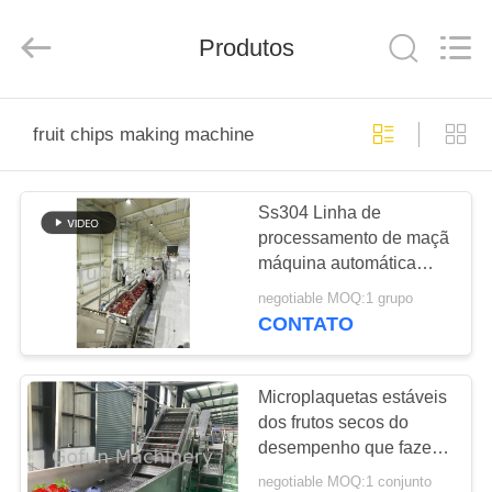
Shanghai
Gofun
Machinery
Produtos
Co.,
Ltd..
All
Rights
Reserved.
CASA
fruit chips making machine
PRODUTOS
Ss304 Linha de
processamento de maçã
VÍDEOS
máquina automática
para fazer suco de frutas
negotiable MOQ:1 grupo
380 V
SHOW
CONTATO
DE
RV
Microplaquetas estáveis
dos frutos secos do
desempenho que fazem
SOBRE
a máquina a evaporação
negotiable MOQ:1 conjunto