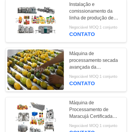
Instalação e
comissionamento da
linha de produção de
suco de maracujá com
Negociável MOQ:1 conjunto
controle inteligente e
CONTATO
manutenção vitalícia
Máquina de
processamento secada
avançada da
manga/máquina de
Negociável MOQ:1 conjunto
secagem manga
CONTATO
comercial
Máquina de
Processamento de
Maracujá Certificada
ISO com Limpeza CIP
Negociável MOQ:1 conjunto