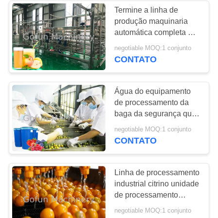
Termine a linha de
produção maquinaria
automática completa do
suco da maçã & da pera
negotiable MOQ:1 conjunto
da fábrica de tratamento
CONTATO
Água do equipamento
de processamento da
baga da segurança que
salvar o PLC automático
negotiable MOQ:1 conjunto
controlado
CONTATO
Linha de processamento
industrial citrino unidade
de processamento
alaranjada do limão
negotiable MOQ:1 conjunto
garantia de 1 ano