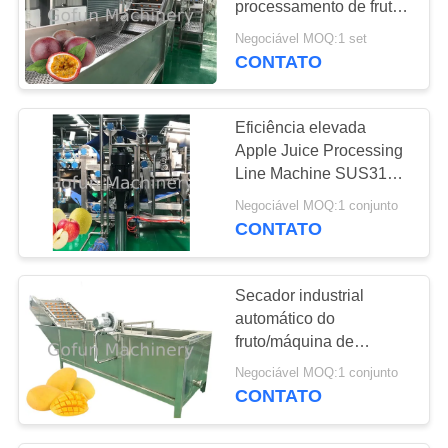
processamento de frutas
industrial SUS304
Negociável MOQ:1 set
CONTATO
Eficiência elevada
Apple Juice Processing
Line Machine SUS316
30T/H 7.5kw
Negociável MOQ:1 conjunto
CONTATO
Secador industrial
automático do
fruto/máquina de
secagem do fruto
Negociável MOQ:1 conjunto
industrial
CONTATO