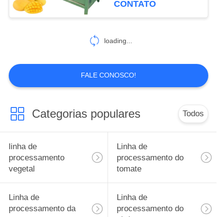
CONTATO
30
Equipamento de
loading...
Processamento de
Berry
FALE CONOSCO!
Categorias populares
Todos
81
Linha da
linha de
Linha de
trasformação de
processamento
processamento do
vegetal
tomate
frutos
Linha de
Linha de
processamento da
processamento do