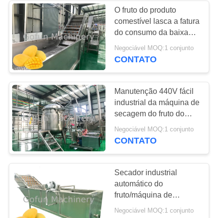
O fruto do produto
comestível lasca a fatura
22
do consumo da baixa
Planta de
potência da máquina
Negociável MOQ:1 conjunto
1500 T/dia
CONTATO
processamento de
pêssego
Manutenção 440V fácil
industrial da máquina de
secagem do fruto do
elevado desempenho
15
Negociável MOQ:1 conjunto
CONTATO
Planta de
processamento de
Secador industrial
automático do
cenoura
fruto/máquina de
secagem do fruto
Negociável MOQ:1 conjunto
industrial