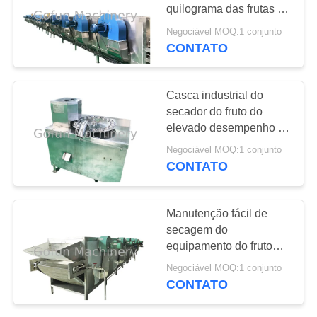
quilograma das frutas e
CASOS
legumes de poupança
Negociável MOQ:1 conjunto
de energia/grupo
CONTATO
145
PEÇA
Linha de
UMAS
Casca industrial do
processamento de
secador do fruto do
CITAÇÕES
elevado desempenho e
Apple
Destoning para a manga
Negociável MOQ:1 conjunto
MAPA
CONTATO
DO
64
SITE
Manutenção fácil de
Linha de
secagem do
equipamento do fruto
POLÍTICA
processamento do
seco inteligente da
Negociável MOQ:1 conjunto
DE
máquina da
abacaxi
CONTATO
trasformação de frutos
PRIVACIDADE