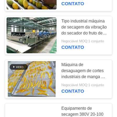
NÓS
secagem manga
CONTATO
comercial
EXCURSÃO
Tipo industrial máquina
241
DA
de secagem da vibração
Linha de
do secador do fruto de
FÁBRICA
High Tech
processamento da
Negociável MOQ:1 conjunto
CONTATO
CONTROLE
manga
DA
Máquina de
QUALIDADE
desaguagem de cortes
industriais de manga de
47
alta tecnologia
CONTACTE-
Negociável MOQ:1 conjunto
Linha de
CONTATO
NOS
processamento do
Equipamento de
citrino
NOTÍCIA
secagem 380V 20-100