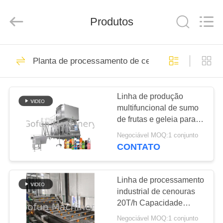
Shanghai
Gofun
Machinery
Produtos
Co.,
Ltd..
All
Rights
Reserved.
CASA
50
Planta de processamento de cenoura
linha de
PRODUTOS
processamento
Linha de produção
multifuncional de sumo
vegetal
VÍDEOS
de frutas e geleia para
plantas de
Negociável MOQ:1 conjunto
transformação de
SHOW
CONTATO
cenouras
320
DE
Linha de
RV
Linha de processamento
industrial de cenouras
processamento do
20T/h Capacidade
SOBRE
SUS304 aço inoxidável
tomate
Negociável MOQ:1 conjunto