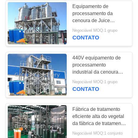
Equipamento de
processamento da
22
cenoura de Juice
Planta de
Beverage CIP 20T/H
Negociável MOQ:1 grupo
CONTATO
processamento de
pêssego
440V equipamento de
processamento
industrial da cenoura
20T/H do SUS 304
15
Negociável MOQ:1 grupo
CONTATO
Planta de
processamento de
Fábrica de tratamento
eficiente alta do vegetal
cenoura
da fábrica de tratamento
380v da cenoura
Negociável MOQ:1 conjunto