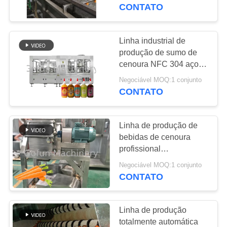
NÓS
CONTATO
EXCURSÃO
Linha industrial de
241
DA
produção de sumo de
Linha de
cenoura NFC 304 aço
FÁBRICA
inoxidável
processamento da
Negociável MOQ:1 conjunto
CONTATO
CONTROLE
manga
DA
Linha de produção de
QUALIDADE
bebidas de cenoura
profissional
47
personalizada
CONTACTE-
Negociável MOQ:1 conjunto
Linha de
multifuncional
CONTATO
NOS
automática
processamento do
Linha de produção
citrino
NOTÍCIA
totalmente automática