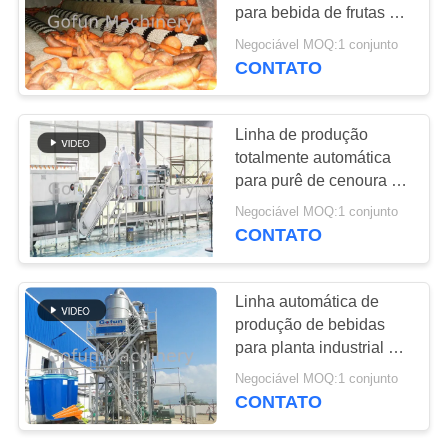
para bebida de frutas de
CASOS
cenoura SUS304
Negociável MOQ:1 conjunto
CONTATO
145
PEÇA
Linha de
UMAS
Linha de produção
processamento de
totalmente automática
CITAÇÕES
para purê de cenoura e
Apple
suco de cenoura 1T/H-
Negociável MOQ:1 conjunto
MAPA
20T/H
CONTATO
DO
64
SITE
Linha automática de
Linha de
produção de bebidas
para planta industrial de
POLÍTICA
processamento do
processamento de
Negociável MOQ:1 conjunto
DE
bebidas de frutas de
abacaxi
CONTATO
cenoura
PRIVACIDADE