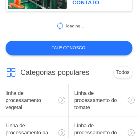
CONTATO
30
Equipamento de
loading...
Processamento de
Berry
FALE CONOSCO!
Categorias populares
Todos
81
Linha da
linha de
Linha de
trasformação de
processamento
processamento do
vegetal
tomate
frutos
Linha de
Linha de
processamento da
processamento do