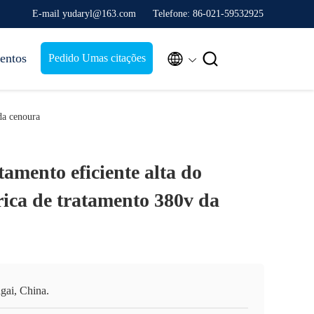
E-mail yudaryl@163.com
Telefone: 86-021-59532925


entos
Pedido Umas citações
 da cenoura
tamento eficiente alta do
rica de tratamento 380v da
gai, China.