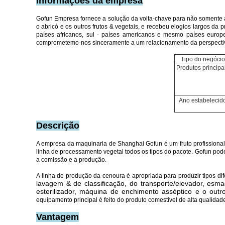
Informações da empresa
Gofun Empresa fornece a solução da volta-chave para não somente 
o abricó e os outros frutos & vegetais, e recebeu elogios largos da
países africanos, sul - países americanos e mesmo países europ
comprometemo-nos sinceramente a um relacionamento da perspectiva
Tipo do negócio
Produtos principa
Ano estabelecid
Descrição
A empresa da maquinaria de Shanghai Gofun é um fruto profissional 
linha de processamento vegetal todos os tipos do pacote.
Gofun pode
a comissão e a produção.
A linha de produção da cenoura é apropriada para produzir tipos dif
lavagem & de classificação, do transporte/elevador, esm
esterilizador, máquina de enchimento asséptico e o outr
equipamento principal é feito do produto comestível de alta qualida
Vantagem