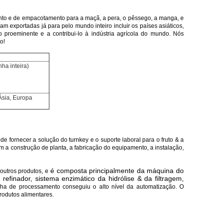
nto e de empacotamento para a maçã, a pera, o pêssego, a manga, e
m exportadas já para pelo mundo inteiro incluir os países asiáticos,
proeminente e a contribui-lo à indústria agrícola do mundo. Nós
o!
ha inteira)
 Ásia, Europa
 fornecer a solução do turnkey e o suporte laboral para o fruto & a
m a construção de planta, a fabricação do equipamento, a instalação,
é composta principalmente da máquina do
outros produtos, e
finador, sistema enzimático da hidrólise & da filtragem,
nha de processamento conseguiu o alto nível da automatização. O
rodutos alimentares.