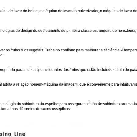
uina de lavar da bolha, a máquina de lavar do pulverizador, a máquina de lavar de
nologias de design do equipamento de primeira classe estrangeiro de no exterior
er os frutos & os vegetais. Trabalho contínuo para melhorar a eficiência. A temp
o.
priado para muitos tipos diferentes dos frutos que estão incluindo o fruto de paix
onal adota a relação homem-máquina da imagem, que é conveniente para intuitiva
cnologia da soldadura do espelho para assegurar a linha de soldadura arrumada e
os tamanhos diferentes de sacos assépticos.