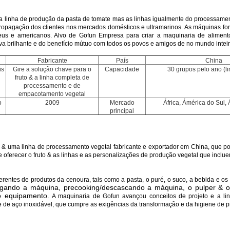
a linha de produção da pasta de tomate mas as linhas igualmente do processame
 propagação dos clientes nos mercados domésticos e ultramarinos. As máquinas fora
eus e americanos. Alvo de Gofun Empresa para criar a maquinaria de alimento 
 brilhante e do benefício mútuo com todos os povos e amigos de no mundo inteir
Fabricante
País
China
is
Gire a solução chave para o
Capacidade
30 grupos pelo ano (lin
fruto & a linha completa de
processamento e de
empacotamento vegetal
o
2009
Mercado
África, Ámérica do Sul,
principal
& uma linha de processamento vegetal fabricante e exportador em China, que pode
 oferecer o fruto & as linhas e as personalizações de produção vegetal que inclue
erentes de produtos da cenoura, tais como a pasta, o puré, o suco, a bebida e os 
agando a máquina, precooking/descascando a máquina, o pulper & o re
o equipamento.
A maquinaria de Gofun avançou conceitos de projeto e a li
de de aço inoxidável, que cumpre as exigências da transformação e da higiene de p