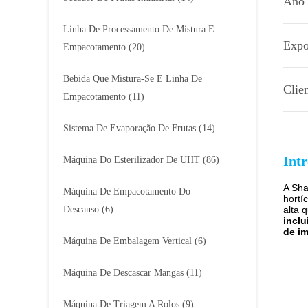
Ano 
Linha De Processamento De Mistura E
Expo
Empacotamento
(20)
Bebida Que Mistura-Se E Linha De
Clie
Empacotamento
(11)
Sistema De Evaporação De Frutas
(14)
Int
Máquina Do Esterilizador De UHT
(86)
A Sha
Máquina De Empacotamento Do
hortí
Descanso
(6)
alta 
inclu
de i
Máquina De Embalagem Vertical
(6)
Máquina De Descascar Mangas
(11)
Máquina De Triagem A Rolos
(9)