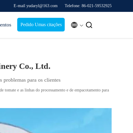
E-mail yudaryl@163.com
Telefone: 86-021-59532925


entos
Pedido Umas citações
ery Co., Ltd.
s problemas para os clientes
 de tomate e as linhas do processamento e de empacotamento para