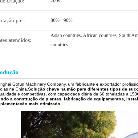
de criação:
2009
rtação p.c.:
80% - 90%
Asian countries, African countries, South 
ntes atendidos:
countries
rodução
nghai Gofun Machinery Company, um fabricante e exportador profissio
colas na China.
Solução chave na mão para diferentes tipos de suco 
qualidade e competitivas, com capacidade diária de 60 toneladas a 150
indo a construção de plantas, fabricação de equipamentos, inst
mplementação mais otimizado.