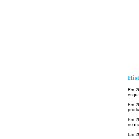
Hist
Em 20
esque
Em 20
produ
Em 20
no me
Em 20