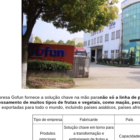
resa Gofun fornece a solução chave na mão para
não só a linha de
ssamento de muitos tipos de frutas e vegetais, como maçãs, pera
 exportadas para todo o mundo, incluindo países asiáticos, países afr
Tipo de empresa
Fabricante
País
Solução chave em torno para
Produtos
a transformação e
Capacidade
principais
embalagem de frutas e