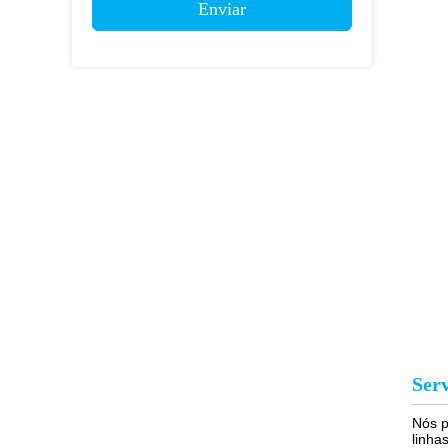
Enviar
Ser
Nós p
linha