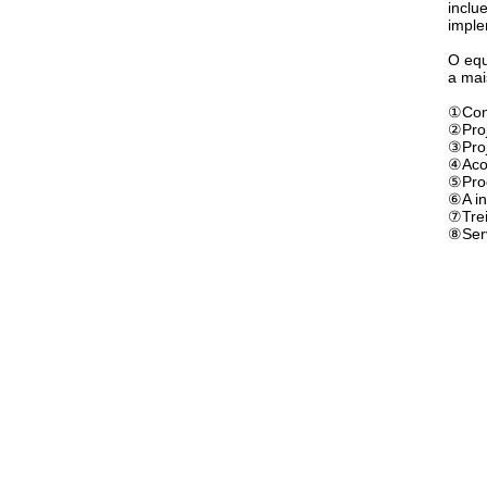
inclu
imple
O equ
a mai
①
Con
②Proj
③Proj
④Aco
⑤Prod
⑥A in
⑦Trei
⑧Ser