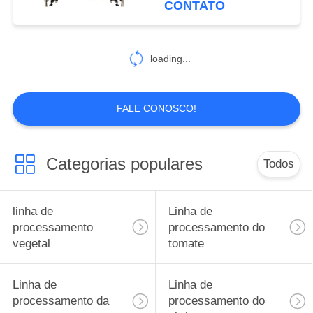
CONTATO
e legumes SUS304
30
Equipamento de
loading...
Processamento de
Berry
FALE CONOSCO!
Categorias populares
Todos
81
Linha da
linha de
Linha de
trasformação de
processamento
processamento do
vegetal
tomate
frutos
Linha de
Linha de
processamento da
processamento do