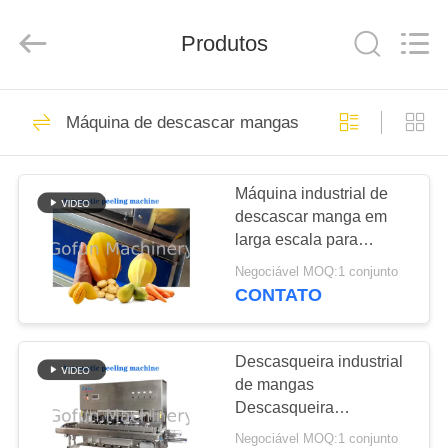
Shanghai
Gofun
Machinery
Produtos
Co.,
Ltd..
All
Rights
Reserved.
CASA
50
Máquina de descascar mangas
linha de
PRODUTOS
processamento
Máquina industrial de
descascar manga em
vegetal
VÍDEOS
larga escala para
plantas de
Negociável MOQ:1 conjunto
processamento de frutas
SHOW
CONTATO
secas
320
DE
Linha de
RV
Descasqueira industrial
de mangas
processamento do
Descasqueira
SOBRE
automática de cenouras
tomate
Negociável MOQ:1 conjunto