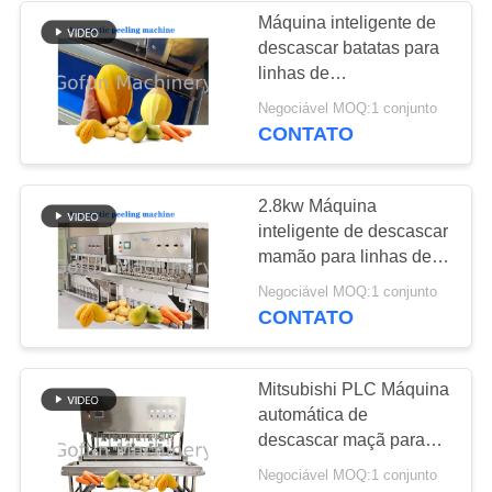
Máquina inteligente de
descascar batatas para
22
linhas de
Planta de
processamento de frutas
Negociável MOQ:1 conjunto
e vegetais com 8
CONTATO
processamento de
conjuntos de facas
pêssego
2.8kw Máquina
inteligente de descascar
mamão para linhas de
processamento de frutas
15
Negociável MOQ:1 conjunto
e vegetais
CONTATO
Planta de
Especificações de
descascagem ajustáveis
processamento de
Mitsubishi PLC Máquina
automática de
cenoura
descascar maçã para
linhas de
Negociável MOQ:1 conjunto
processamento de frutas