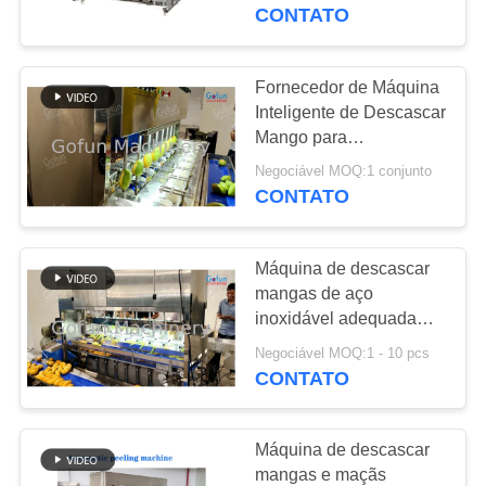
NÓS
de maçã
CONTATO
EXCURSÃO
Fornecedor de Máquina
241
DA
Inteligente de Descascar
Linha de
Mango para
FÁBRICA
Processamento de
processamento da
Negociável MOQ:1 conjunto
Descascar Papaias e
CONTATO
CONTROLE
Maçãs de Batata
manga
DA
Máquina de descascar
QUALIDADE
mangas de aço
inoxidável adequada
47
para maçãs, batatas,
CONTACTE-
Negociável MOQ:1 - 10 pcs
Linha de
cenouras, etc.
CONTATO
NOS
Descascagem
processamento do
automática de lotes
Máquina de descascar
citrino
NOTÍCIA
mangas e maçãs