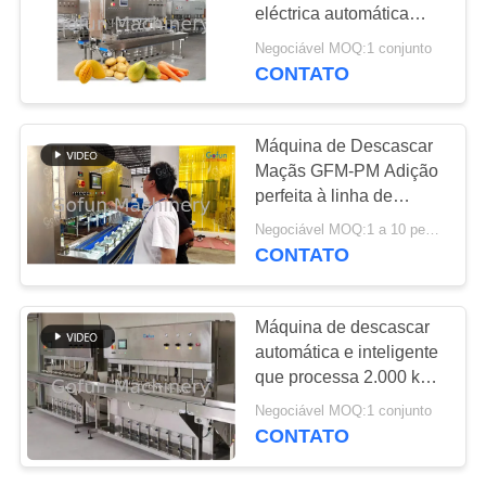
eléctrica automática
CASOS
tensão 220V/50Hz
Negociável MOQ:1 conjunto
CONTATO
145
PEÇA
Linha de
UMAS
Máquina de Descascar
processamento de
Maçãs GFM-PM Adição
CITAÇÕES
perfeita à linha de
Apple
processamento da
Negociável MOQ:1 a 10 peças,
MAPA
Apple
CONTATO
DO
64
SITE
Máquina de descascar
Linha de
automática e inteligente
que processa 2.000 kg
POLÍTICA
processamento do
de mangas por hora
Negociável MOQ:1 conjunto
DE
abacaxi
CONTATO
PRIVACIDADE