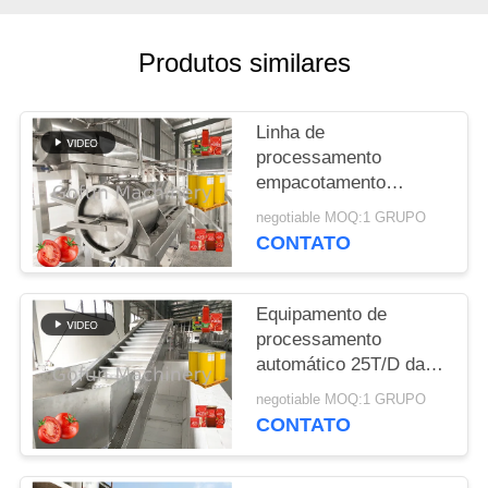
CASOS
Produtos similares
PEÇA
Linha de
UMAS
processamento
CITAÇÕES
empacotamento
asséptico da ketchup
negotiable MOQ:1 GRUPO
de tomate de SS304
CONTATO
MAPA
500T/D dos sacos
DO
Equipamento de
SITE
processamento
automático 25T/D da
POLÍTICA
pasta de tomate do
negotiable MOQ:1 GRUPO
saco asséptico 380V
DE
CONTATO
PRIVACIDADE