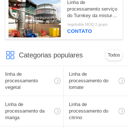
Linha de
processamento serviço
do Turnkey da mistura
da ketchup de tomate
negotiable MOQ:1 grupo
100T/D da parada de
CONTATO
SS304 um
Categorias populares
Todos
linha de
Linha de
processamento
processamento do
vegetal
tomate
Linha de
Linha de
processamento da
processamento do
manga
citrino