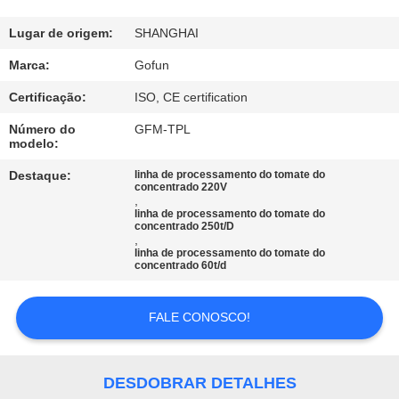
NÓS
Lugar de origem:
SHANGHAI
EXCURSÃO
Marca:
Gofun
DA
Certificação:
ISO, CE certification
FÁBRICA
Número do
GFM-TPL
modelo:
CONTROLE
Destaque:
linha de processamento do tomate do
concentrado 220V
DA
,
linha de processamento do tomate do
concentrado 250t/D
QUALIDADE
,
linha de processamento do tomate do
concentrado 60t/d
CONTACTE-
NOS
FALE CONOSCO!
NOTÍCIA
DESDOBRAR DETALHES