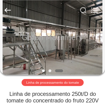
Shanghai
Gofun
Machinery
Co.,
Ltd..
All
Rights
Reserved.
CASA
PRODUTOS
VÍDEOS
SHOW
DE
RV
Linha de processamento do tomate
Linha de processamento 250t/D do
SOBRE
tomate do concentrado do fruto 220V