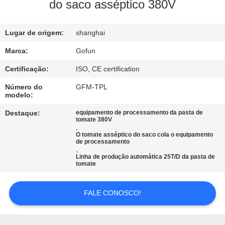
NÓS
do saco asséptico 380V
EXCURSÃO
Lugar de origem:
shanghai
DA
Marca:
Gofun
FÁBRICA
Certificação:
ISO, CE certification
Número do
GFM-TPL
modelo:
CONTROLE
DA
Destaque:
equipamento de processamento da pasta de
tomate 380V
,
QUALIDADE
O tomate asséptico do saco cola o equipamento
de processamento
,
Linha de produção automática 25T/D da pasta de
CONTACTE-
tomate
NOS
FALE CONOSCO!
NOTÍCIA