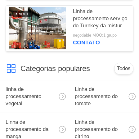
Linha de
processamento serviço
do Turnkey da mistura
da ketchup de tomate
negotiable MOQ:1 grupo
100T/D da parada de
CONTATO
SS304 um
Categorias populares
Todos
linha de
Linha de
processamento
processamento do
vegetal
tomate
Linha de
Linha de
processamento da
processamento do
manga
citrino