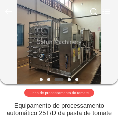
Shanghai
Gofun
Machinery
Co.,
Ltd..
All
Rights
Reserved.
CASA
PRODUTOS
VÍDEOS
SHOW
DE
RV
Linha de processamento do tomate
Equipamento de processamento
SOBRE
automático 25T/D da pasta de tomate