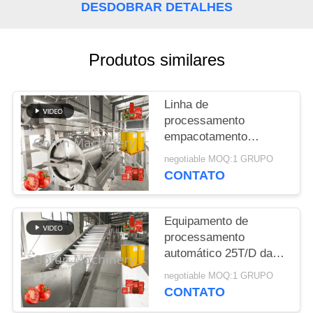
DESDOBRAR DETALHES
CASOS
Produtos similares
PEÇA
UMAS
Linha de
CITAÇÕES
processamento
empacotamento
asséptico da ketchup
MAPA
negotiable MOQ:1 GRUPO
de tomate de SS304
CONTATO
DO
500T/D dos sacos
SITE
Equipamento de
processamento
POLÍTICA
automático 25T/D da
pasta de tomate do
DE
negotiable MOQ:1 GRUPO
saco asséptico 380V
CONTATO
PRIVACIDADE