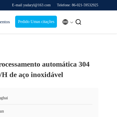
E-mail yudaryl@163.com
Telefone: 86-021-59532925


entos
Pedido Umas citações
ocessamento automática 304
/H de aço inoxidável
nghai
un