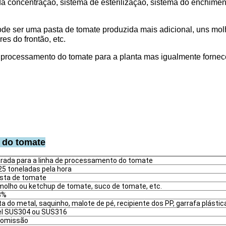
tema da concentração, sistema de esterilização, sistema do enchi
ode ser uma pasta de tomate produzida mais adicional, uns mol
res do frontão, etc.
rocessamento do tomate para a planta mas igualmente fornecer
o do tomate
rada para a linha de processamento do tomate
25 toneladas pela hora
sta de tomate
molho ou ketchup de tomate, suco de tomate, etc.
8%
a do metal, saquinho, malote de pé, recipiente dos PP, garrafa plástica,
el SUS304 ou SUS316
comissão