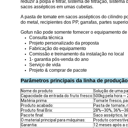
reduzir a polpa e filtrar, sistema de filtração, sis
sacos assépticos em umas cubetas.
A pasta de tomate em sacos assépticos do cilindro p
do metal, recipientes dos PP, garrafas, partes superio
Gofun não pode somente fornecer o equipamento de p
Consulta técnica
Projeto personalizado da proposta
Fabricação do equipamento
Comissão e treinamento da instalação no local
1- garantia pós-venda do ano
Serviço de vida
Projeto & comprar de pacote
Parâmetros principais da linha de produçã
Nome do produto:
Solução de uma pa
Capacidade da entrada do fruto fresco:
500kg pela hora ~ 
Matéria prima:
Tomate fresco, pa
Produto acabado:
Pasta de tomate, 
Produto final Brix:
28%~30%, 36%~3
Pacote final:
Saco asséptico, lat
O material principal para máquinas:
Produto comestív
Garantia:
12 meses após a 