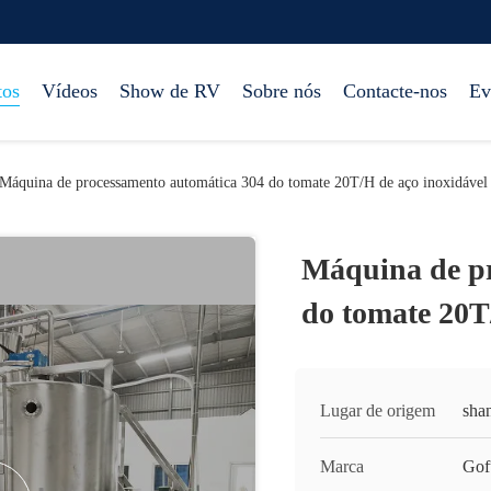
tos
Vídeos
Show de RV
Sobre nós
Contacte-nos
Ev
Máquina de processamento automática 304 do tomate 20T/H de aço inoxidável
Máquina de pr
do tomate 20T
Lugar de origem
sha
Marca
Gof