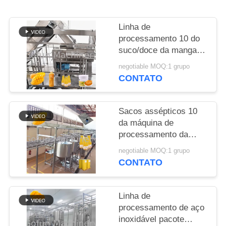
CASOS
Linha de
processamento 10 do
PEÇA
suco/doce da manga
dos frutos frescos -
UMAS
negotiable MOQ:1 grupo
200T/D
CONTATO
CITAÇÕES
Sacos assépticos 10
MAPA
da máquina de
DO
processamento da
manga 304/316L do
SITE
negotiable MOQ:1 grupo
SUS - 100T/D
CONTATO
POLÍTICA
DE
Linha de
processamento de aço
PRIVACIDADE
inoxidável pacote