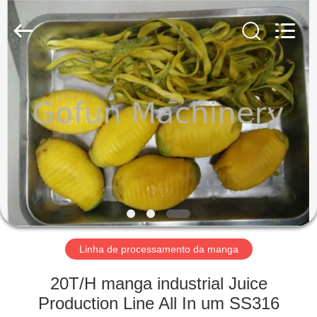
Shanghai
Gofun
Machinery
Co.,
Ltd..
All
Rights
Reserved.
CASA
PRODUTOS
VÍDEOS
SHOW
DE
RV
Linha de processamento da manga
20T/H manga industrial Juice
SOBRE
Production Line All In um SS316