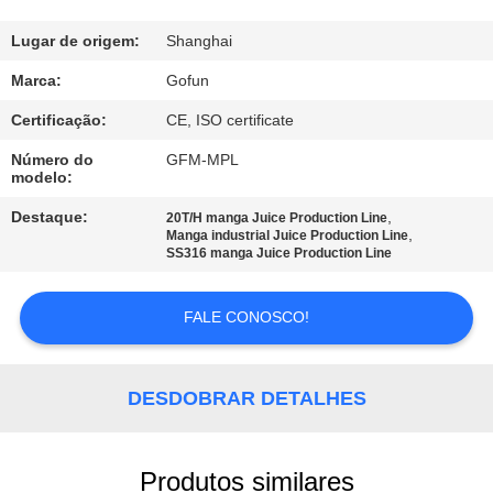
NÓS
Lugar de origem:
Shanghai
EXCURSÃO
Marca:
Gofun
DA
Certificação:
CE, ISO certificate
FÁBRICA
Número do
GFM-MPL
modelo:
CONTROLE
Destaque:
,
20T/H manga Juice Production Line
,
Manga industrial Juice Production Line
DA
SS316 manga Juice Production Line
QUALIDADE
FALE CONOSCO!
CONTACTE-
NOS
DESDOBRAR DETALHES
NOTÍCIA
Produtos similares