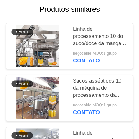
Produtos similares
CASOS
Linha de
PEÇA
processamento 10 do
UMAS
suco/doce da manga
CITAÇÕES
dos frutos frescos -
negotiable MOQ:1 grupo
200T/D
CONTATO
MAPA
DO
Sacos assépticos 10
da máquina de
SITE
processamento da
manga 304/316L do
negotiable MOQ:1 grupo
SUS - 100T/D
POLÍTICA
CONTATO
DE
PRIVACIDADE
Linha de