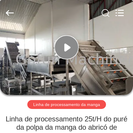
Shanghai
Gofun
Machinery
Co.,
Ltd..
All
Rights
Reserved.
CASA
PRODUTOS
VÍDEOS
SHOW
DE
RV
Linha de processamento da manga
Linha de processamento 25t/H do puré
SOBRE
da polpa da manga do abricó de