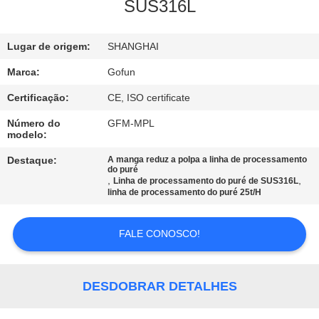
NÓS
SUS316L
EXCURSÃO
Lugar de origem:
SHANGHAI
DA
Marca:
Gofun
FÁBRICA
Certificação:
CE, ISO certificate
Número do
GFM-MPL
modelo:
CONTROLE
DA
Destaque:
A manga reduz a polpa a linha de processamento
do puré
,
,
Linha de processamento do puré de SUS316L
QUALIDADE
linha de processamento do puré 25t/H
CONTACTE-
FALE CONOSCO!
NOS
DESDOBRAR DETALHES
NOTÍCIA