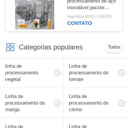
processamento de aço
inoxidável pacote
asséptico da manga
negotiable MOQ:1 GRUPO
10T/D 304 do saco
CONTATO
Categorias populares
Todos
linha de
Linha de
processamento
processamento do
vegetal
tomate
Linha de
Linha de
processamento da
processamento do
manga
citrino
Linha de
Linha de