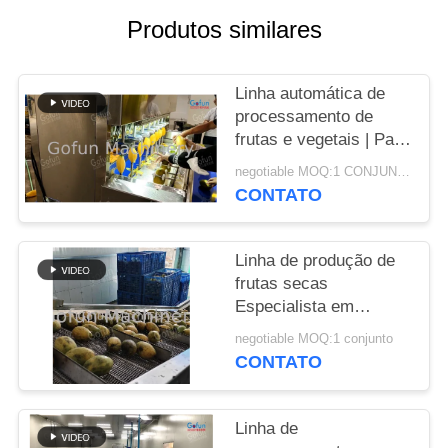
Produtos similares
CASOS
Linha automática de
PEÇA
processamento de
UMAS
frutas e vegetais | Para
CITAÇÕES
frutas secas e frutas
negotiable MOQ:1 CONJUNTO
em conserva de
CONTATO
manga/maçã/abacaxi/tomat
MAPA
DO
Linha de produção de
frutas secas
SITE
Especialista em
máquinas de
negotiable MOQ:1 conjunto
processamento de
POLÍTICA
CONTATO
frutas tropicais
DE
PRIVACIDADE
Linha de