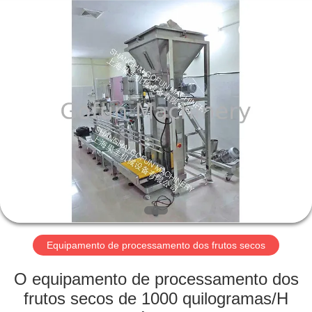
Shanghai
Gofun
Machinery
Co.,
Ltd..
All
Rights
Reserved.
CASA
PRODUTOS
VÍDEOS
SHOW
DE
RV
Equipamento de processamento dos frutos secos
O equipamento de processamento dos
SOBRE
frutos secos de 1000 quilogramas/H