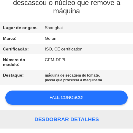
NÓS
descascou o núcleo que remove a
máquina
EXCURSÃO
Lugar de origem:
Shanghai
DA
FÁBRICA
Marca:
Gofun
Certificação:
ISO, CE certification
CONTROLE
Número do
GFM-DFPL
modelo:
DA
Destaque:
,
máquina de secagem do tomate
QUALIDADE
passa que processa a maquinaria
CONTACTE-
FALE CONOSCO!
NOS
DESDOBRAR DETALHES
NOTÍCIA