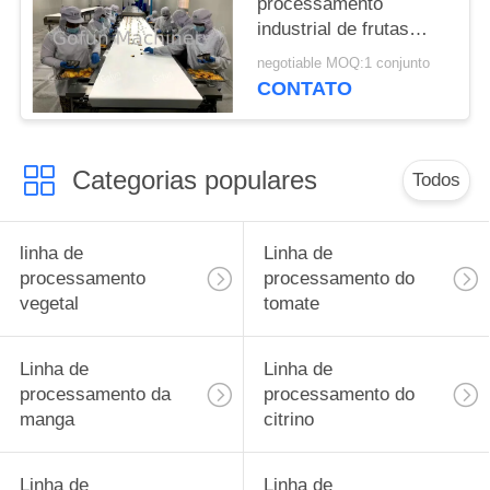
processamento
industrial de frutas
secas para fatias de
negotiable MOQ:1 conjunto
maçã de manga
CONTATO
Categorias populares
Todos
linha de
Linha de
processamento
processamento do
vegetal
tomate
Linha de
Linha de
processamento da
processamento do
manga
citrino
Linha de
Linha de