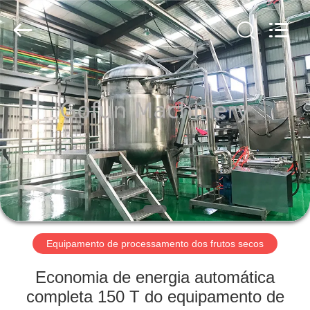
Shanghai
Gofun
Machinery
Co.,
Ltd..
All
Rights
Reserved.
CASA
PRODUTOS
VÍDEOS
SHOW
DE
RV
Equipamento de processamento dos frutos secos
Economia de energia automática
SOBRE
completa 150 T do equipamento de