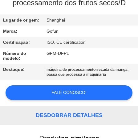
NÓS
processamento dos frutos secos/D
EXCURSÃO
Lugar de origem:
Shanghai
DA
Marca:
Gofun
FÁBRICA
Certificação:
ISO, CE certification
Número do
GFM-DFPL
modelo:
CONTROLE
DA
Destaque:
,
máquina de processamento secada da manga
passa que processa a maquinaria
QUALIDADE
FALE CONOSCO!
CONTACTE-
NOS
DESDOBRAR DETALHES
NOTÍCIA