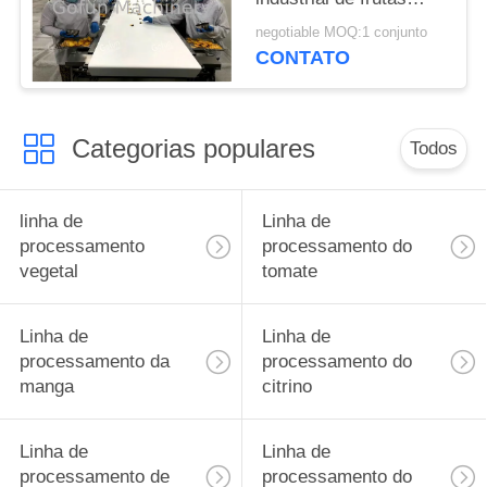
secas para fatias de
negotiable MOQ:1 conjunto
maçã de manga
CONTATO
Categorias populares
Todos
linha de
Linha de
processamento
processamento do
vegetal
tomate
Linha de
Linha de
processamento da
processamento do
manga
citrino
Linha de
Linha de
processamento de
processamento do