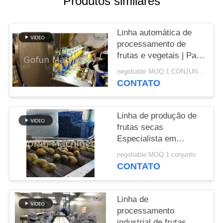
Produtos similares
CASOS
Linha automática de
processamento de
PEÇA
frutas e vegetais | Para
UMAS
frutas secas e frutas
negotiable MOQ:1 CONJUNTO
em conserva de
CITAÇÕES
CONTATO
manga/maçã/abacaxi/tomat
MAPA
Linha de produção de
frutas secas
DO
Especialista em
SITE
máquinas de
negotiable MOQ:1 conjunto
processamento de
CONTATO
frutas tropicais
POLÍTICA
DE
Linha de
PRIVACIDADE
processamento
industrial de frutas