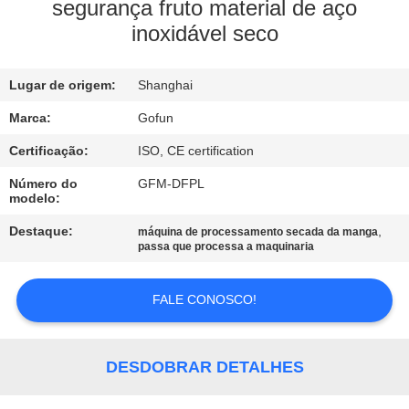
NÓS
segurança fruto material de aço
inoxidável seco
EXCURSÃO
Lugar de origem:
Shanghai
DA
FÁBRICA
Marca:
Gofun
Certificação:
ISO, CE certification
CONTROLE
Número do
GFM-DFPL
modelo:
DA
Destaque:
,
máquina de processamento secada da manga
QUALIDADE
passa que processa a maquinaria
CONTACTE-
FALE CONOSCO!
NOS
DESDOBRAR DETALHES
NOTÍCIA