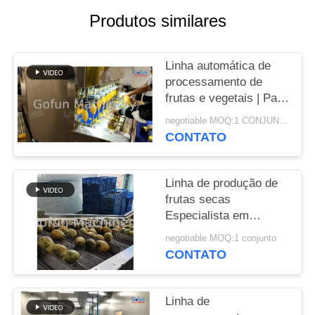
Produtos similares
CASOS
Linha automática de
PEÇA
processamento de
UMAS
frutas e vegetais | Para
CITAÇÕES
frutas secas e frutas
negotiable MOQ:1 CONJUNTO
em conserva de
CONTATO
manga/maçã/abacaxi/tomat
MAPA
DO
Linha de produção de
frutas secas
SITE
Especialista em
máquinas de
negotiable MOQ:1 conjunto
processamento de
POLÍTICA
CONTATO
frutas tropicais
DE
PRIVACIDADE
Linha de