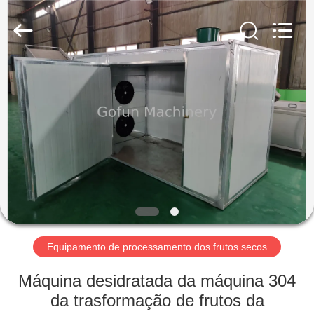
Shanghai
Gofun
Machinery
Co.,
Ltd..
All
Rights
Reserved.
CASA
PRODUTOS
VÍDEOS
SHOW
DE
RV
Equipamento de processamento dos frutos secos
Máquina desidratada da máquina 304
SOBRE
da trasformação de frutos da