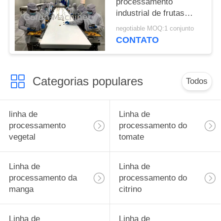
processamento
industrial de frutas
secas para fatias de
negotiable MOQ:1 conjunto
maçã de manga
CONTATO
Categorias populares
Todos
linha de
Linha de
processamento
processamento do
vegetal
tomate
Linha de
Linha de
processamento da
processamento do
manga
citrino
Linha de
Linha de