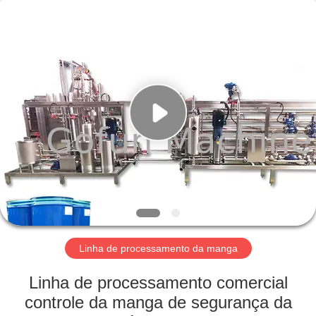
Shanghai
Gofun
Machinery
Co.,
Ltd..
All
Rights
Reserved.
CASA
PRODUTOS
VÍDEOS
SHOW
DE
RV
Linha de processamento da manga
Linha de processamento comercial
SOBRE
controle da manga de segurança da