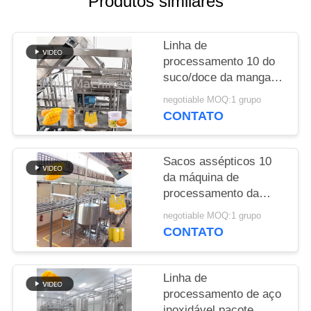
Produtos similares
CASOS
Linha de
processamento 10 do
PEÇA
suco/doce da manga
UMAS
dos frutos frescos -
negotiable MOQ:1 grupo
200T/D
CITAÇÕES
CONTATO
MAPA
Sacos assépticos 10
da máquina de
DO
processamento da
SITE
manga 304/316L do
negotiable MOQ:1 grupo
SUS - 100T/D
CONTATO
POLÍTICA
DE
Linha de
PRIVACIDADE
processamento de aço
inoxidável pacote