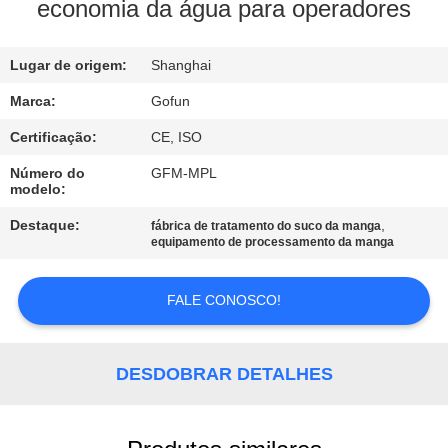
NÓS
economia da água para operadores
EXCURSÃO
Lugar de origem:
Shanghai
DA
Marca:
Gofun
FÁBRICA
Certificação:
CE, ISO
Número do
GFM-MPL
modelo:
CONTROLE
DA
Destaque:
,
fábrica de tratamento do suco da manga
equipamento de processamento da manga
QUALIDADE
FALE CONOSCO!
CONTACTE-
NOS
DESDOBRAR DETALHES
NOTÍCIA