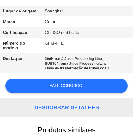
NÓS
Lugar de origem:
Shanghai
EXCURSÃO
Marca:
Gofun
DA
Certificação:
CE, ISO certificate
FÁBRICA
Número do
GFM-PPL
modelo:
CONTROLE
Destaque:
,
20t/H romã Juice Processing Line
,
SUS304 romã Juice Processing Line
DA
Linha da trasformação de frutos do CE
QUALIDADE
FALE CONOSCO!
CONTACTE-
NOS
DESDOBRAR DETALHES
NOTÍCIA
Produtos similares