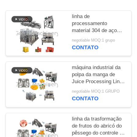
CASOS
linha de
processamento
PEÇA
material 304 de aço
inoxidável do
UMAS
negotiable MOQ:1 grupo
concentrado do molho
CONTATO
CITAÇÕES
da pasta de tomate
380V
máquina industrial da
MAPA
polpa da manga de
DO
Juice Processing Line
da manga 440V
SITE
negotiable MOQ:1 GRUPO
CONTATO
POLÍTICA
DE
linha da trasformação
de frutos do abricó do
PRIVACIDADE
pêssego do controle do