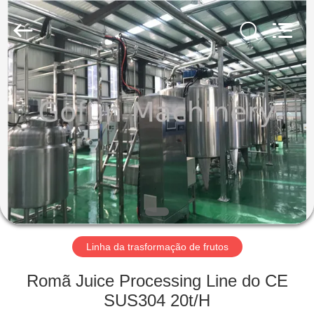
Shanghai
Gofun
Machinery
Co.,
Ltd..
All
Rights
Reserved.
CASA
PRODUTOS
VÍDEOS
SHOW
DE
RV
Linha da trasformação de frutos
Romã Juice Processing Line do CE
SOBRE
SUS304 20t/H