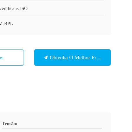
ertificate, ISO
M-BPL
os
Obtenha O Melhor Preço
Tensão: