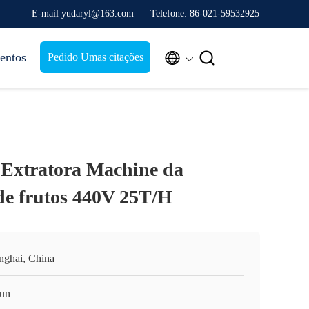
E-mail yudaryl@163.com
Telefone: 86-021-59532925


entos
Pedido Umas citações
 Extratora Machine da
de frutos 440V 25T/H
nghai, China
un