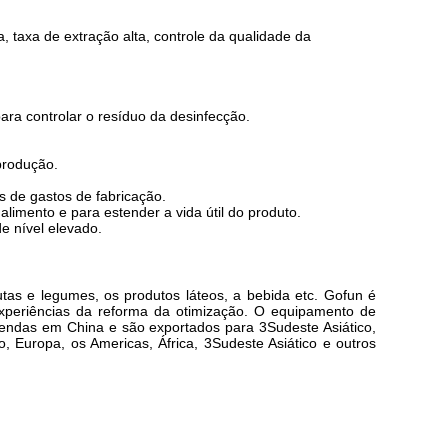
 taxa de extração alta, controle da qualidade da
para controlar o resíduo da desinfecção.
produção.
 de gastos de fabricação.
limento e para estender a vida útil do produto.
e nível elevado.
utas e legumes, os produtos láteos, a bebida etc. Gofun é
experiências da reforma da otimização. O equipamento de
endas em China e são exportados para 3Sudeste Asiático,
o, Europa, os Americas, África, 3Sudeste Asiático e outros