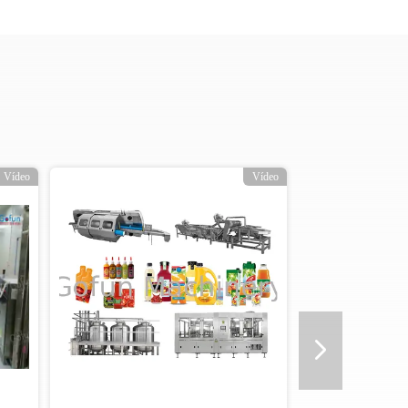
deo
Vídeo