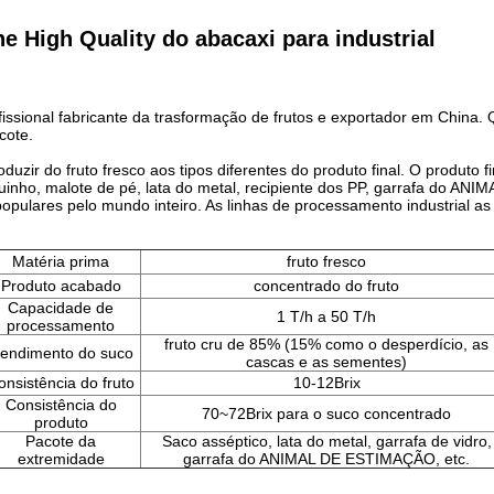
 High Quality do abacaxi para industrial
sional fabricante da trasformação de frutos e exportador em China. Q
cote.
zir do fruto fresco aos tipos diferentes do produto final. O produto fi
quinho, malote de pé, lata do metal, recipiente dos PP, garrafa do AN
populares pelo mundo inteiro.
As linhas de processamento industrial as
Matéria prima
fruto fresco
Produto acabado
concentrado do fruto
Capacidade de
1 T/h a 50 T/h
processamento
fruto cru de 85% (15% como o desperdício, as
endimento do suco
cascas e as sementes)
onsistência do fruto
10-12Brix
Consistência do
70~72Brix para o suco concentrado
produto
Pacote da
Saco asséptico, lata do metal, garrafa de vidro,
extremidade
garrafa do ANIMAL DE ESTIMAÇÃO, etc.