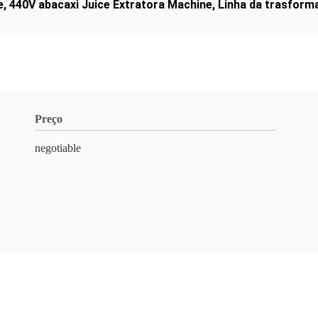
e
,
440V abacaxi Juice Extratora Machine
,
Linha da trasform
Preço
negotiable