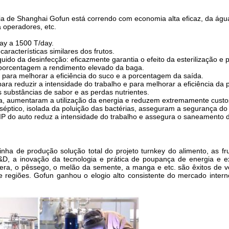
a de Shanghai Gofun está correndo com economia alta eficaz, da água,
 operadores, etc.
ay a 1500 T/day.
aracterísticas similares dos frutos.
ido da desinfecção: eficazmente garantia o efeito da esterilização e 
a porcentagem a rendimento elevado da baga.
e para melhorar a eficiência do suco e a porcentagem da saída.
ra reduzir a intensidade do trabalho e para melhorar a eficiência da 
substâncias de sabor e as perdas nutrientes.
, aumentaram a utilização da energia e reduzem extremamente custos
ptico, isolada da poluição das bactérias, asseguram a segurança do a
 do auto reduz a intensidade do trabalho e assegura o saneamento d
nha de produção solução total do projeto turnkey do alimento, as fr
R&D, a inovação da tecnologia e prática de poupança de energia e 
era, o pêssego, o melão da semente, a manga e etc. são êxitos de v
e regiões. Gofun ganhou o elogio alto consistente do mercado intern