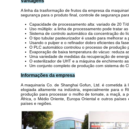
Vantagens
A linha da trasformação de frutos da empresa da maquinari
segurança para o produto final, controle de segurança para
Capacidade de processamento alta: variado de 20 T/d
Uso múltiplo: a linha de processamento pode tratar as c
Sistema de controlo automático da concentração do líqu
O tipo tubular pasteurizador é usado para melhorar 
Usando o pulper e o refinador dobro eficientes da fas
O PLC automático controlou o processo de produção pa
Evaporação de baixa temperatura do vácuo: reduza as 
Uma variedade de medidas da recuperação de energia
O esterilizador de UHT e a máquina de enchimento assé
Um conjunto completo de produção com sistema do CIP
Informações da empresa
A maquinaria Co. de Shanghai Gofun, Ltd. é cometida à li
elogiada altamente na indústria, especialmente para o 
produção para processar o molho de tomate, a maçã, a p
África, o Médio Oriente, Europa Oriental e outros países 
países e regiões.