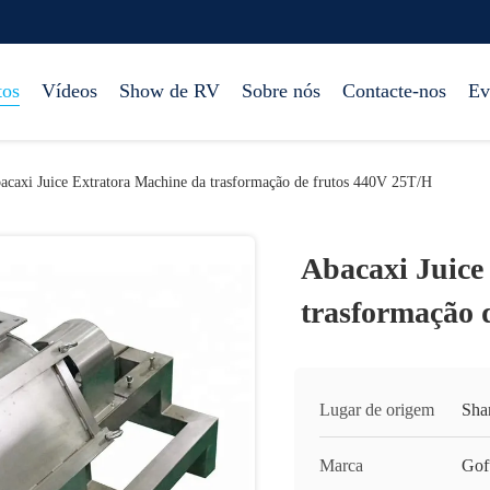
tos
Vídeos
Show de RV
Sobre nós
Contacte-nos
Ev
acaxi Juice Extratora Machine da trasformação de frutos 440V 25T/H
Abacaxi Juice
trasformação 
Lugar de origem
Sha
Marca
Gof