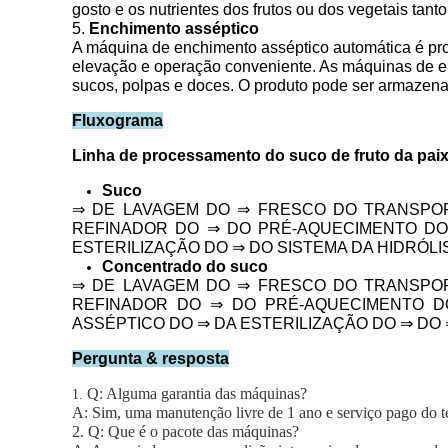
gosto e os nutrientes dos frutos ou dos vegetais tant
5.
Enchimento asséptico
A máquina de enchimento asséptico automática é pro
elevação e operação conveniente. As máquinas de en
sucos, polpas e doces. O produto pode ser armazenad
Fluxograma
Linha de processamento do suco de fruto da pai
Suco
⇒ DE LAVAGEM DO ⇒ FRESCO DO TRANSPOR
REFINADOR DO ⇒ DO PRÉ-AQUECIMENTO DO
ESTERILIZAÇÃO DO ⇒ DO SISTEMA DA HIDRÓLI
Concentrado do suco
⇒ DE LAVAGEM DO ⇒ FRESCO DO TRANSPOR
REFINADOR DO ⇒ DO PRÉ-AQUECIMENTO D
ASSÉPTICO DO ⇒ DA ESTERILIZAÇÃO DO ⇒ DO 
Pergunta & resposta
Q: Alguma garantia das máquinas?
1.
A: Sim, uma manutenção livre de 1 ano e serviço pago do 
2. Q: Que é o pacote das máquinas?