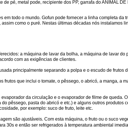
e de pé, metal pode, recipiente dos PP, garrafa do ANIMAL DE 
ões em todo o mundo. Gofun pode fornecer a linha completa da t
, assim como o puré. Nestas últimas décadas nós instalamos l
ferecidos: a máquina de lavar da bolha, a máquina de lavar do 
acordo com as exigências de clientes.
usada principalmente separando a polpa e o escudo de frutos d
 frutos que inclui o tomate, o pêssego, o abricó, a manga, a ma
- evaporador da circulação e o evaporador de filme de queda. O
a do pêssego, pasta do abricó e etc.) e alguns outros produtos 
sidade, por exemplo: suco de fruto, leite etc.
nagem são ajustáveis. Com esta máquina, o fruto ou o suco veg
ra 30s e então ser refrigerados à temperatura ambiental imedi