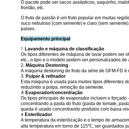
O pacote pode ser sacos assépticos, saquinho, malot
frontão, etc.
O fruto de paixão é um fruto popular em muitas regi
suco nebuloso (com semente) e claro (sem semente)
países.
Equipamento principal
Lavando e máquina de classificação
1.
Os tipos diferentes de máquina de lavar podem ser o
etc., o tipo e o modelo podem ser personalizados de 
2.
Máquina Destoning
A máquina destoning do fruto da série de GFM-FD é 
3.
Pulper & refinador
Esta máquina é usada para muitos tipos diferentes dos
reduzindo a polpa, remoção da semente.
4.
Evaporador/concentração
Os tipos principais de evaporador incluem o forçado 
concentrando a pasta do fruto (pasta de tomate, past
queda é usado concentrando produtos com baixa visco
Esterilizador
4.
A temperatura da esterilização e o tempo de armaze
alta temperatura em torno de 115℃, ser guardados pa