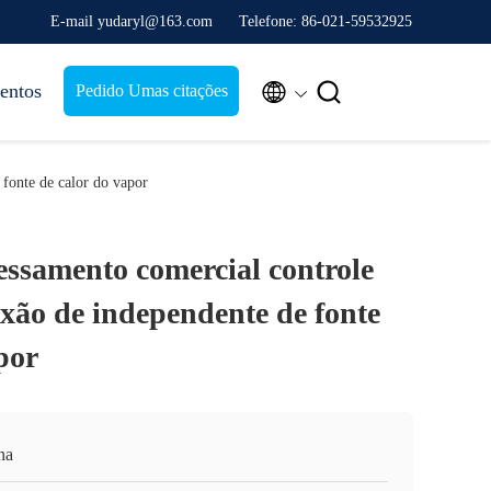
E-mail yudaryl@163.com
Telefone: 86-021-59532925


entos
Pedido Umas citações
fonte de calor do vapor
essamento comercial controle
ixão de independente de fonte
por
na