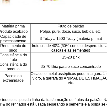
Matéria prima
Fruto de paixão
Produto acabado
Polpa, puré, doce, suco, bebida, etc.
Capacidade de
3 T/day a 1500 T/day (matéria prima)
processamento
Rendimento do
fruto cru de 40% (60% como o desperdício, 
suco
cascas e as sementes)
Consistência do
15-20 Brix
fruto
Consistência do
35-70 Brix para o suco concentrado
produto
O saco, o metal assépticos podem, a garrafa
Pacote da
vidro, a garrafa do ANIMAL DE ESTIMAÇÃO
extremidade
etc.
todos os tipos da linha da trasformação de frutos da paixão. 
 & do refinador está usada separando a semente e a polpa se o