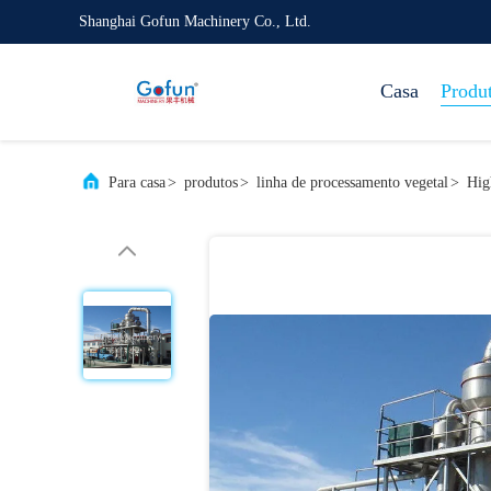
Shanghai Gofun Machinery Co., Ltd.
Casa
Produ
Para casa
>
produtos
>
linha de processamento vegetal
>
Hig