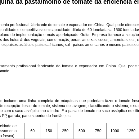
uina da pasta/molho de tomate da eficiência e
o profissional fabricante do tomate e exportador em China. Qual pode oferecer a 
qualidade e competitivas com capacidade diária de 60 toneladas a 1500 toneladas
o plano de implementação o mais aperfeiçoado. Gofun Empresa fornece a solução
dos frutos & dos vegetais, como maçãs, peras, ameixas, cocos, amoreiras, ect., e
 os países asiáticos, países africanos, sul - países americanos e mesmo países e
mento profissional fabricante do tomate e exportador em China. Qual pode fo
omate.
e incluem uma linha completa de máquinas que poderiam fazer o tomate fresco
e recepção fresco do tomate, sistema de lavagem, classificando o sistema, extrai
e com o saco asséptico no cilindro. E a pasta de tomate no saco asséptico no cil
P, garrafa, parte superior do frontão, etc.
cidade de
essamento
60
150
250
500
750
1000
1250
to fresco)