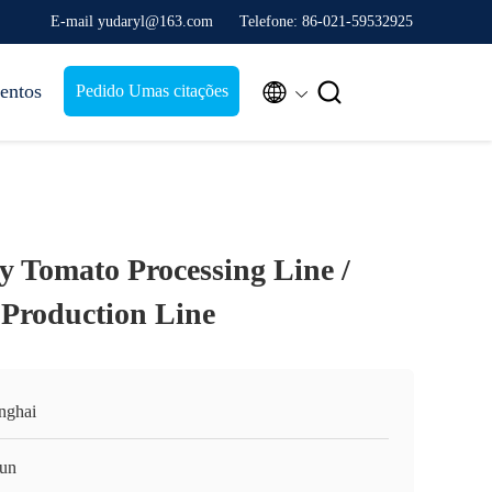
E-mail yudaryl@163.com
Telefone: 86-021-59532925


entos
Pedido Umas citações
y Tomato Processing Line /
Production Line
nghai
un