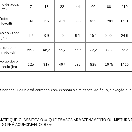
mo de água
7
13
22
44
66
88
110
(t/h)
Poder
84
152
412
636
955
1292
1411
ilowatt)
o do vapor
1,7
3,9
5,2
9,1
15,1
20,2
24,6
(t/h)
umo do ar
66,2
66,2
66,2
72,2
72,2
72,2
72,2
imido (t/h)
mo de água
125
317
407
585
825
1075
1410
erando (t/h)
hanghai Gofun está correndo com economia alta eficaz, da água, elevação que 
MATE QUE CLASSIFICA O ⇒ QUE ESMAGA ARMAZENAMENTO OU MISTURA 
⇒ DO PRÉ-AQUECIMENTO DO ⇒