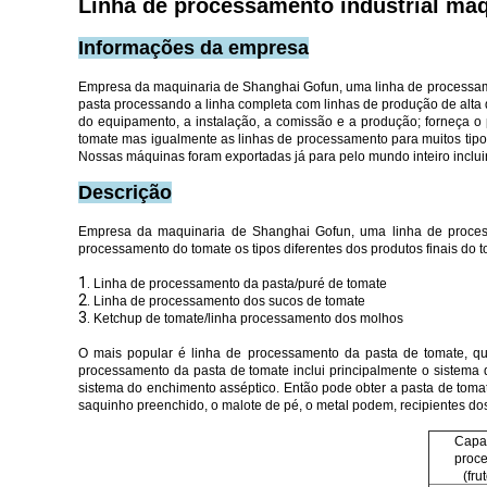
Linha de processamento industrial máq
Informações da empresa
Empresa da maquinaria de Shanghai Gofun, uma linha de processament
pasta processando a linha completa com linhas de produção de alta 
do equipamento, a instalação, a comissão e a produção; forneça 
tomate mas igualmente as linhas de processamento para muitos tipos 
Nossas máquinas foram exportadas já para pelo mundo inteiro incluir
Descrição
Empresa da maquinaria de Shanghai Gofun, uma linha de processa
processamento do tomate os tipos diferentes dos produtos finais do t
1.
Linha de processamento da pasta/puré de tomate
2.
Linha de processamento dos sucos de tomate
3.
Ketchup de tomate/linha processamento dos molhos
O mais popular é linha de processamento da pasta de tomate, qu
processamento da pasta de tomate inclui principalmente o sistema d
sistema do enchimento asséptico. Então pode obter a pasta de tomat
saquinho preenchido, o malote de pé, o metal podem, recipientes dos P
Capa
proc
(fru