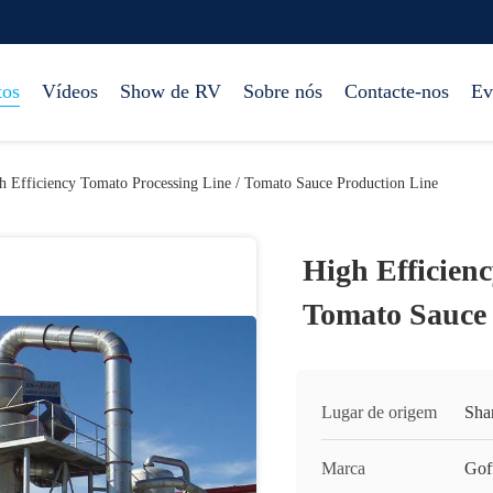
tos
Vídeos
Show de RV
Sobre nós
Contacte-nos
Ev
h Efficiency Tomato Processing Line / Tomato Sauce Production Line
High Efficienc
Tomato Sauce 
Lugar de origem
Sha
Marca
Gof