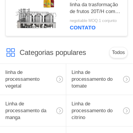
linha da trasformação
de frutos 20T/H com
sistema incorporado do
negotiable MOQ:1 conjunto
CIP
CONTATO
Categorias populares
Todos
linha de
Linha de
processamento
processamento do
vegetal
tomate
Linha de
Linha de
processamento da
processamento do
manga
citrino