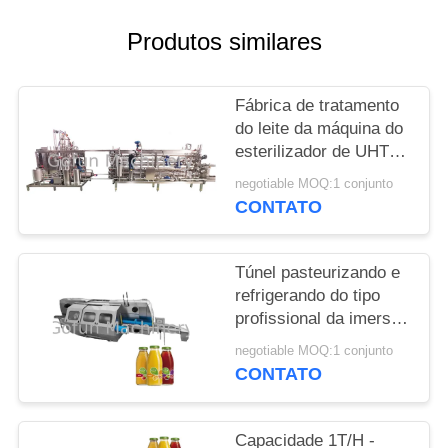
CASOS
Produtos similares
PEÇA
Fábrica de tratamento
UMAS
do leite da máquina do
esterilizador de UHT
CITAÇÕES
de Juice Pasteurizing
negotiable MOQ:1 conjunto
do leite/Uht
CONTATO
MAPA
DO
Túnel pasteurizando e
SITE
refrigerando do tipo
profissional da imersão
da água do
POLÍTICA
negotiable MOQ:1 conjunto
esterilizador
CONTATO
DE
PRIVACIDADE
Capacidade 1T/H -