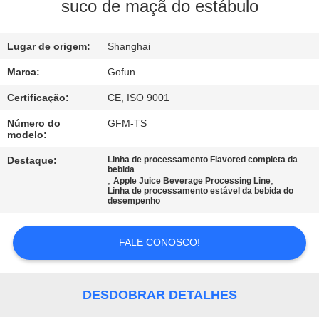
NÓS
suco de maçã do estábulo
EXCURSÃO
Lugar de origem:
Shanghai
DA
Marca:
Gofun
FÁBRICA
Certificação:
CE, ISO 9001
Número do
GFM-TS
modelo:
CONTROLE
DA
Destaque:
Linha de processamento Flavored completa da
bebida
,
,
Apple Juice Beverage Processing Line
QUALIDADE
Linha de processamento estável da bebida do
desempenho
CONTACTE-
FALE CONOSCO!
NOS
DESDOBRAR DETALHES
NOTÍCIA