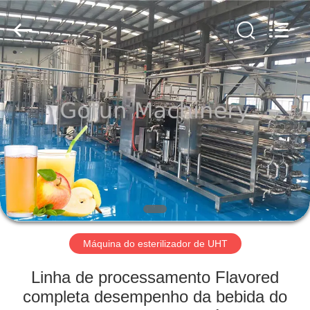
Shanghai
Gofun
Machinery
Co.,
Ltd..
All
Rights
Reserved.
CASA
PRODUTOS
VÍDEOS
SHOW
DE
RV
Máquina do esterilizador de UHT
Linha de processamento Flavored
SOBRE
completa desempenho da bebida do