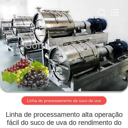
Shanghai
Gofun
Machinery
Co.,
Ltd..
All
Rights
Reserved.
CASA
PRODUTOS
VÍDEOS
SHOW
DE
RV
Linha de processamento de suco de uva
Linha de processamento alta operação
SOBRE
fácil do suco de uva do rendimento do