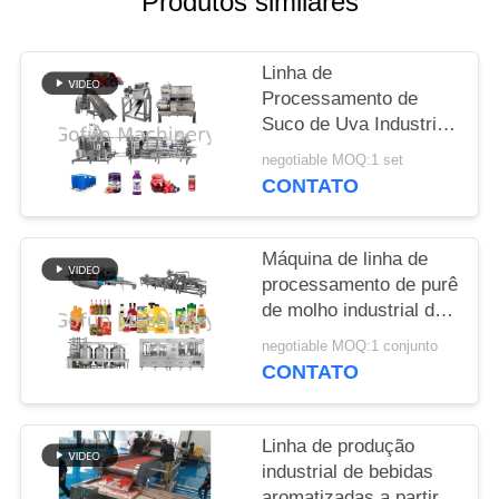
Produtos similares
CASOS
Linha de
Processamento de
PEÇA
Suco de Uva Industrial
UMAS
1000T/Dia Aço
negotiable MOQ:1 set
Inoxidável
CITAÇÕES
CONTATO
MAPA
Máquina de linha de
processamento de purê
DO
de molho industrial de
SITE
suco de bebidas para
negotiable MOQ:1 conjunto
planta de
CONTATO
processamento de
POLÍTICA
uvas
DE
Linha de produção
PRIVACIDADE
industrial de bebidas
aromatizadas a partir