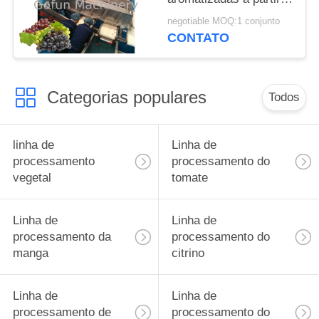
de uvas para
negotiable MOQ:1 conjunto
instalações de
CONTATO
processamento de
uvas
Categorias populares
Todos
linha de
Linha de
processamento
processamento do
vegetal
tomate
Linha de
Linha de
processamento da
processamento do
manga
citrino
Linha de
Linha de
processamento de
processamento do