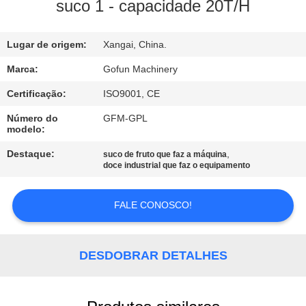
NÓS
suco 1 - capacidade 20T/H
EXCURSÃO
Lugar de origem:
Xangai, China.
DA
Marca:
Gofun Machinery
FÁBRICA
Certificação:
ISO9001, CE
Número do
GFM-GPL
modelo:
CONTROLE
DA
Destaque:
,
suco de fruto que faz a máquina
doce industrial que faz o equipamento
QUALIDADE
FALE CONOSCO!
CONTACTE-
NOS
DESDOBRAR DETALHES
NOTÍCIA