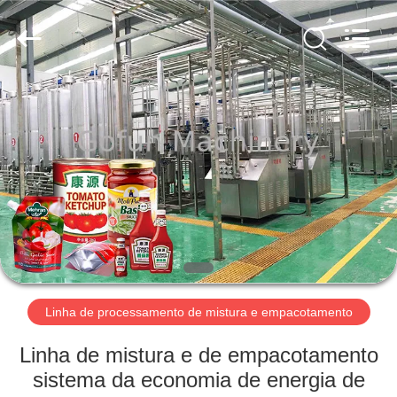
Shanghai
Gofun
Machinery
Co.,
Ltd..
All
Rights
Reserved.
CASA
PRODUTOS
VÍDEOS
SHOW
DE
RV
Linha de processamento de mistura e empacotamento
Linha de mistura e de empacotamento
SOBRE
sistema da economia de energia de