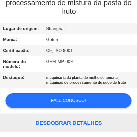
NÓS
processamento de mistura da pasta do
fruto
EXCURSÃO
Lugar de origem:
Shanghai
DA
FÁBRICA
Marca:
Gofun
Certificação:
CE, ISO 9001
CONTROLE
Número do
GFM-MP-009
modelo:
DA
Destaque:
,
maquinaria da planta do molho de tomate
QUALIDADE
máquinas de processamento do suco de fruto
CONTACTE-
FALE CONOSCO!
NOS
DESDOBRAR DETALHES
NOTÍCIA