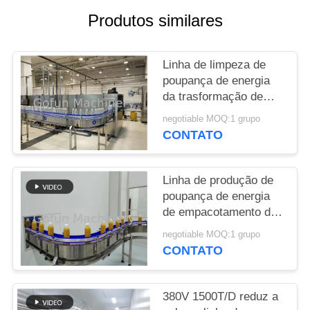
Produtos similares
CASOS
Linha de limpeza de
PEÇA
poupança de energia
UMAS
da trasformação de
CITAÇÕES
frutos de 60T/D CIP
negotiable MOQ:1 grupo
CONTATO
MAPA
DO
Linha de produção de
poupança de energia
SITE
de empacotamento da
bebida 600T/D
negotiable MOQ:1 grupo
POLÍTICA
CONTATO
DE
PRIVACIDADE
380V 1500T/D reduz a